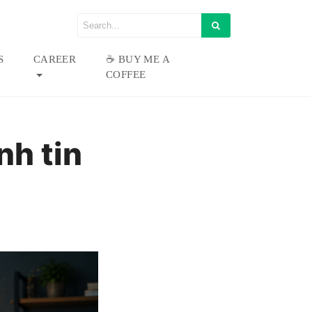
S
CAREER
☕ BUY ME A
COFFEE
nh tin