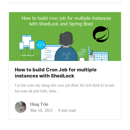
How to build Cron Job for multiple
instances with ShedLock
Cái bài toán xây dựng nên cron job được lên lịch định kì là một
bài toán rất phổ biến, hôm...
Hùng Trần
Mar 18, 2023
9 min read