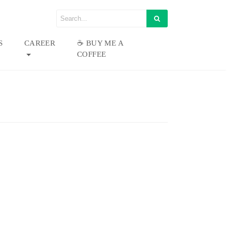
S
CAREER
☕ BUY ME A
COFFEE