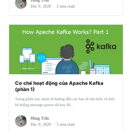
Hùng Trần
Dec 9, 2020
2 min read
Cơ chế hoạt động của Apache Kafka
(phần 1)
Trong phần này mình sẽ hướng dẫn các bạn đi tìm hiểu về một
hệ thống message queue rất hay đó...
Hùng Trần
Dec 9, 2020
5 min read