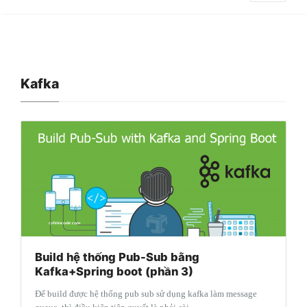
Kafka
Build hệ thống Pub-Sub bằng
Kafka+Spring boot (phần 3)
Để build được hệ thống pub sub sử dụng kafka làm message