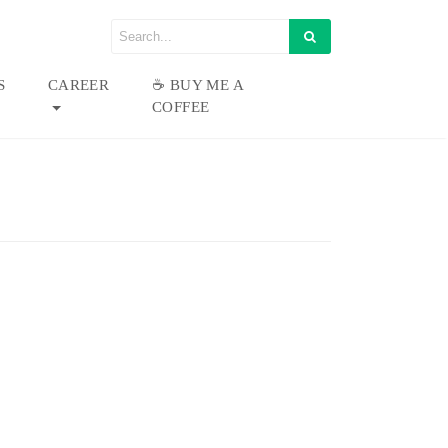
S
CAREER
☕ BUY ME A
COFFEE