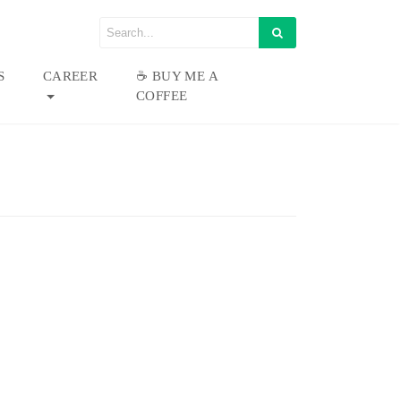
S
CAREER
☕ BUY ME A
COFFEE