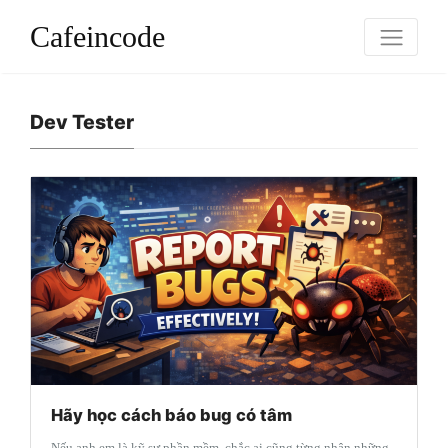
Cafeincode
Dev Tester
Hãy học cách báo bug có tâm
Nếu anh em là kỹ sư phần mềm, chắc ai cũng từng nhận những