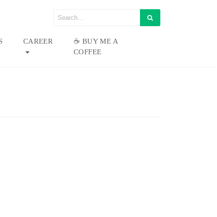
S
CAREER
☕ BUY ME A
COFFEE