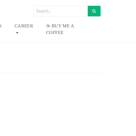
S
CAREER
☕ BUY ME A
COFFEE