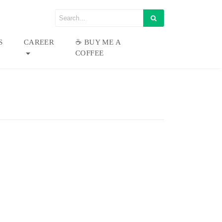
S
CAREER
☕ BUY ME A
COFFEE