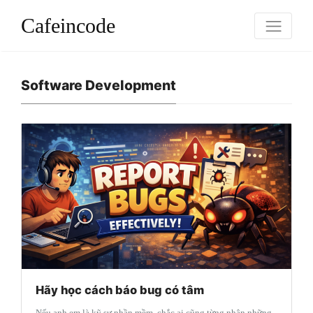
Cafeincode
Software Development
Hãy học cách báo bug có tâm
Nếu anh em là kỹ sư phần mềm, chắc ai cũng từng nhận những