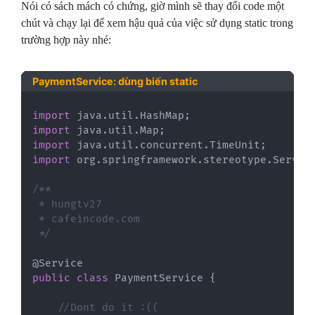
Nói có sách mách có chứng, giờ mình sẽ thay đổi code một
chút và chạy lại để xem hậu quả của việc sử dụng static trong
trường hợp này nhé:
PaymentService: dùng biến static
import
java
.
util
.
HashMap
;
import
java
.
util
.
Map
;
import
java
.
util
.
concurrent
.
TimeUnit
;
import
org
.
springframework
.
stereotype
.
Servic
/**

 * hungtv27

 * cafeincode.com

 */
@Service
public
class
PaymentService
{
//Dont do it :((