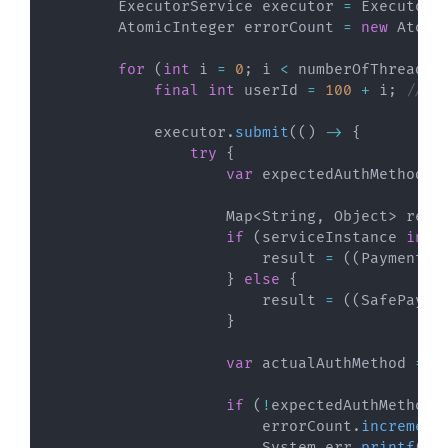
ExecutorService
 executor 
=
Executors
AtomicInteger
 errorCount 
=
new
Atomi
for
(
int
 i 
=
0
;
 i 
<
 numberOfThreads
;
final
int
 userId 
=
100
+
 i
;
// M
            executor
.
submit
(
(
)
->
{
try
{
var
 expectedAuthMethod 
=
Map
<
String
,
Object
>
 resu
if
(
serviceInstance 
inst
                        result 
=
(
(
PaymentSe
}
else
{
                        result 
=
(
(
SafePayme
}
var
 actualAuthMethod 
=
(
if
(
!
expectedAuthMethod
.
                        errorCount
.
increment
System
.
err
.
printf
(
"[