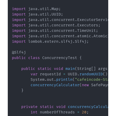
import
java
.
util
.
Map
;
import
java
.
util
.
UUID
;
import
java
.
util
.
concurrent
.
ExecutorService
;
import
java
.
util
.
concurrent
.
Executors
;
import
java
.
util
.
concurrent
.
TimeUnit
;
import
java
.
util
.
concurrent
.
atomic
.
AtomicInt
import
lombok
.
extern
.
slf4j
.
Slf4j
;
@Slf4j
public
class
ConcurrencyTest
{
public
static
void
main
(
String
[
]
 args
)
t
var
 requestId 
=
 UUID
.
randomUUID
(
)
.
to
System
.
out
.
println
(
"cafeincode-Start
concurrencyCalculator
(
new
SafePaymen
}
private
static
void
concurrencyCalculato
int
 numberOfThreads 
=
20
;