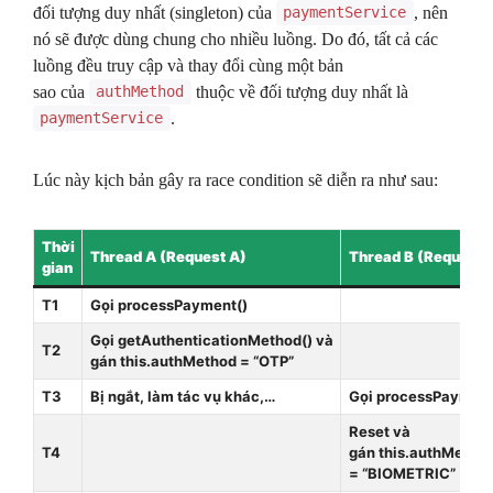
đối tượng duy nhất (singleton) của
, nên
paymentService
nó sẽ được dùng chung cho nhiều luồng. Do đó, tất cả các
luồng đều truy cập và thay đổi cùng một bản
sao của
thuộc về đối tượng duy nhất là
authMethod
.
paymentService
Lúc này kịch bản gây ra race condition sẽ diễn ra như sau:
Thời
Thread A (Request A)
Thread B (Request 
gian
T1
Gọi processPayment()
Gọi getAuthenticationMethod() và
T2
gán this.authMethod = “OTP”
T3
Bị ngắt, làm tác vụ khác,…
Gọi processPayment
Reset và
T4
gán this.authMetho
= “BIOMETRIC”