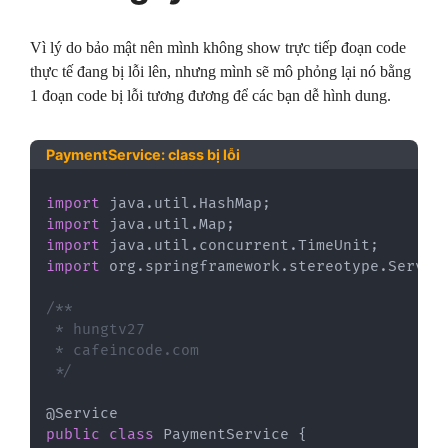
Vì lý do bảo mật nên mình không show trực tiếp đoạn code
thực tế đang bị lỗi lên, nhưng mình sẽ mô phỏng lại nó bằng
1 đoạn code bị lỗi tương đương để các bạn dễ hình dung.
PaymentService: class bị lỗi
import
java
.
util
.
HashMap
;
import
java
.
util
.
Map
;
import
java
.
util
.
concurrent
.
TimeUnit
;
import
org
.
springframework
.
stereotype
.
Servic
/**

 * hungtv27

 * cafeincode.com

 */
@Service
public
class
PaymentService
{