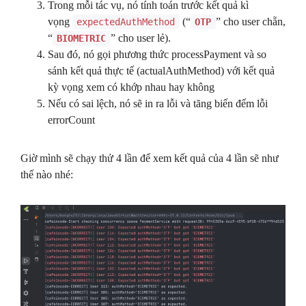
Trong mỗi tác vụ, nó tính toán trước kết quả kì
vọng
(“
” cho user chẵn,
expectedAuthMethod
OTP
“
” cho user lẻ).
BIOMETRIC
Sau đó, nó gọi phương thức processPayment và so
sánh kết quả thực tế (actualAuthMethod) với kết quả
kỳ vọng xem có khớp nhau hay không
Nếu có sai lệch, nó sẽ in ra lỗi và tăng biến đếm lỗi
errorCount
Giờ mình sẽ chạy thử 4 lần để xem kết quả của 4 lần sẽ như
thế nào nhé: