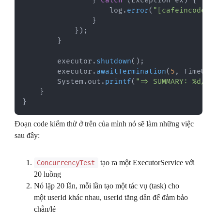
}
catch
(
Exception
 ex
)
{
                    log
.
error
(
"[cafeincode-I
}
}
)
;
}
        executor
.
shutdown
(
)
;
        executor
.
awaitTermination
(
5
,
TimeUni
System
.
out
.
printf
(
"=> SUMMARY: %d/%d
}
}
Đoạn code kiểm thử ở trên của mình nó sẽ làm những việc
sau đây:
tạo ra một ExecutorService với
ConcurrencyTest
20 luồng
Nó lặp 20 lần, mỗi lần tạo một tác vụ (task) cho
một userId khác nhau, userId tăng dần để đảm bảo
chẵn/lẻ