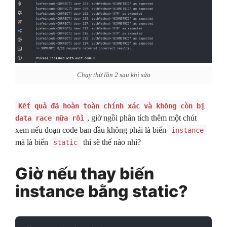
Chạy thử lần 2 sau khi sửa
Kết quả đã hoàn toàn chính xác và không còn bị
, giờ ngồi phân tích thêm một chút
data race nữa rồi
xem nếu đoạn code ban đầu không phải là biến
instance
mà là biến
thì sẽ thế nào nhỉ?
static
Giờ nếu thay biến
instance bằng static?