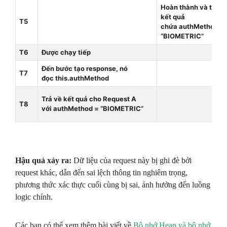
Hoàn thành và trả v
kết quả
T5
chứa authMethod =
“BIOMETRIC”
T6
Được chạy tiếp
Đến bước tạo response, nó
T7
đọc this.authMethod
Trả về kết quả cho Request A
T8
với authMethod = “BIOMETRIC”
Hậu quả xảy ra:
Dữ liệu của request này bị ghi đè bởi
request khác, dẫn đến sai lệch thông tin nghiêm trọng,
phương thức xác thực cuối cùng bị sai, ảnh hưởng đến luồng
logic chính.
Các bạn có thể xem thêm bài viết về
Bộ nhớ Heap và bộ nhớ