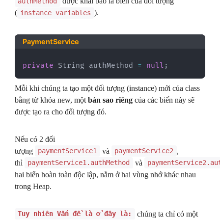
được khai báo là biến của đối tượng
authMethod
(
).
instance variables
PaymentService
private
String
 authMethod 
=
null
;
Mỗi khi chúng ta tạo một đối tượng (instance) mới của class
bằng từ khóa new, một
bản sao riêng
của các biến này sẽ
được tạo ra cho đối tượng đó.
Nếu có 2 đối
tượng
và
,
paymentService1
paymentService2
thì
và
paymentService1.
authMethod
paymentService2.
au
hai biến hoàn toàn độc lập, nằm ở hai vùng nhớ khác nhau
trong Heap.
chúng ta chỉ có một
Tuy nhiên Vấn đề là ở đây là: