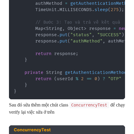
        authMethod 
=
getAuthenticationMethod
TimeUnit
.
MILLISECONDS
.
sleep
(
275
)
;
// Bước 3: Tạo và trả về kết quả
Map
<
String
,
Object
>
 response 
=
new
H
        response
.
put
(
"status"
,
"SUCCESS"
)
;
        response
.
put
(
"authMethod"
,
 authMetho
return
 response
;
}
private
String
getAuthenticationMethod
(
l
return
(
userId 
%
2
==
0
)
?
"OTP"
:
"
}
}
Sau đó sửa thêm một chút class
để chạy
ConcurrencyTest
verify lại việc sửa ở trên
ConcurrencyTest