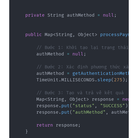
private
String
 authMethod 
=
null
;
public
Map
<
String
,
Object
>
processPaymen
// Bước 1: Khởi tạo lại trạng thái ch
        authMethod 
=
null
;
// Bước 2: Xác định phương thức xác t
        authMethod 
=
getAuthenticationMethod
TimeUnit
.
MILLISECONDS
.
sleep
(
275
)
;
// Bước 3: Tạo và trả về kết quả
Map
<
String
,
Object
>
 response 
=
new
H
        response
.
put
(
"status"
,
"SUCCESS"
)
;
        response
.
put
(
"authMethod"
,
 authMetho
return
 response
;
}