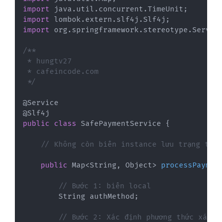
import
java
.
util
.
concurrent
.
TimeUnit
;
import
lombok
.
extern
.
slf4j
.
Slf4j
;
import
org
.
springframework
.
stereotype
.
Servic
/**

 * hungtv27

 * cafeincode.com

 */
@Service
@Slf4j
public
class
SafePaymentService
{
// Không còn biến instance lưu trạng thá
public
Map
<
String
,
Object
>
processPaymen
// Bước 1: biến local
String
 authMethod
;
// Bước 2: Xác định phương thức xác t