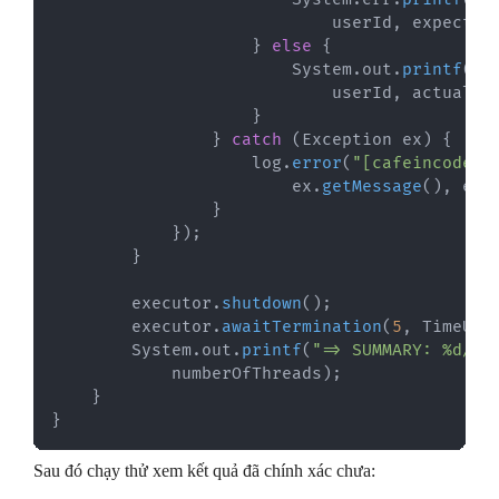
                            userId
,
 expected
}
else
{
System
.
out
.
printf
(
"[
                            userId
,
 actualAu
}
}
catch
(
Exception
 ex
)
{
                    log
.
error
(
"[cafeincode-I
                        ex
.
getMessage
(
)
,
 ex
)
}
}
)
;
}
        executor
.
shutdown
(
)
;
        executor
.
awaitTermination
(
5
,
TimeUni
System
.
out
.
printf
(
"=> SUMMARY: %d/%d
            numberOfThreads
)
;
}
}
Sau đó chạy thử xem kết quả đã chính xác chưa: