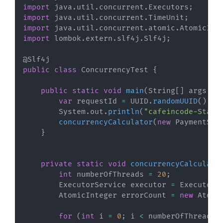
import
java
.
util
.
concurrent
.
Executors
;
import
java
.
util
.
concurrent
.
TimeUnit
;
import
java
.
util
.
concurrent
.
atomic
.
AtomicInt
import
lombok
.
extern
.
slf4j
.
Slf4j
;
@Slf4j
public
class
ConcurrencyTest
{
public
static
void
main
(
String
[
]
 args
)
t
var
 requestId 
=
 UUID
.
randomUUID
(
)
.
to
System
.
out
.
println
(
"cafeincode-Start
concurrencyCalculator
(
new
PaymentSer
}
private
static
void
concurrencyCalculato
int
 numberOfThreads 
=
20
;
ExecutorService
 executor 
=
Executors
AtomicInteger
 errorCount 
=
new
Atomi
for
(
int
 i 
=
0
;
 i 
<
 numberOfThreads
;