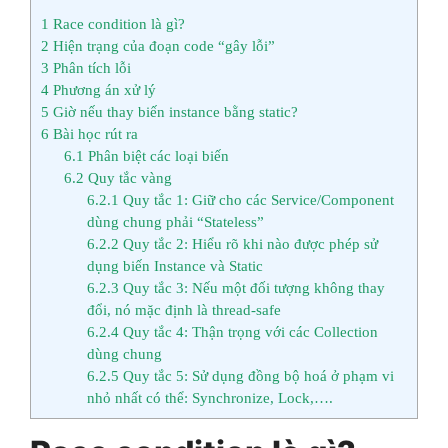
1
Race condition là gì?
2
Hiện trạng của đoạn code “gây lỗi”
3
Phân tích lỗi
4
Phương án xử lý
5
Giờ nếu thay biến instance bằng static?
6
Bài học rút ra
6.1
Phân biệt các loại biến
6.2
Quy tắc vàng
6.2.1
Quy tắc 1: Giữ cho các Service/Component
dùng chung phải “Stateless”
6.2.2
Quy tắc 2: Hiểu rõ khi nào được phép sử
dụng biến Instance và Static
6.2.3
Quy tắc 3: Nếu một đối tượng không thay
đổi, nó mặc định là thread-safe
6.2.4
Quy tắc 4: Thận trọng với các Collection
dùng chung
6.2.5
Quy tắc 5: Sử dụng đồng bộ hoá ở phạm vi
nhỏ nhất có thể: Synchronize, Lock,….