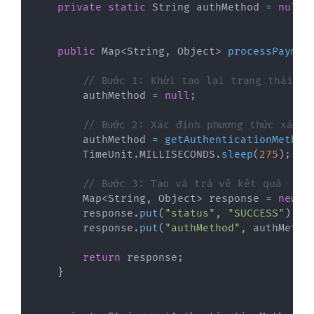
private
static
String
 authMethod 
=
null
;
public
Map
<
String
,
Object
>
processPaymen
// Bước 1: Khởi tạo lại trạng thái ch
        authMethod 
=
null
;
// Bước 2: Xác định phương thức xác t
        authMethod 
=
getAuthenticationMethod
TimeUnit
.
MILLISECONDS
.
sleep
(
275
)
;
// Bước 3: Tạo và trả về kết quả
Map
<
String
,
Object
>
 response 
=
new
H
        response
.
put
(
"status"
,
"SUCCESS"
)
;
        response
.
put
(
"authMethod"
,
 authMetho
return
 response
;
}