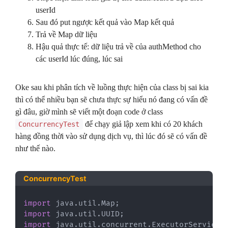
userId
Sau đó put ngược kết quả vào Map kết quả
Trả về Map dữ liệu
Hậu quả thực tế: dữ liệu trả về của authMethod cho
các userId lúc đúng, lúc sai
Oke sau khi phân tích về luồng thực hiện của class bị sai kia
thì có thể nhiều bạn sẽ chưa thực sự hiểu nó đang có vấn đề
gì đâu, giờ mình sẽ viết một đoạn code ở class
để chạy giả lập xem khi có 20 khách
ConcurrencyTest
hàng đồng thời vào sử dụng dịch vụ, thì lúc đó sẽ có vấn đề
như thế nào.
ConcurrencyTest
import
java
.
util
.
Map
;
import
java
.
util
.
UUID
;
import
java
.
util
.
concurrent
.
ExecutorService
;