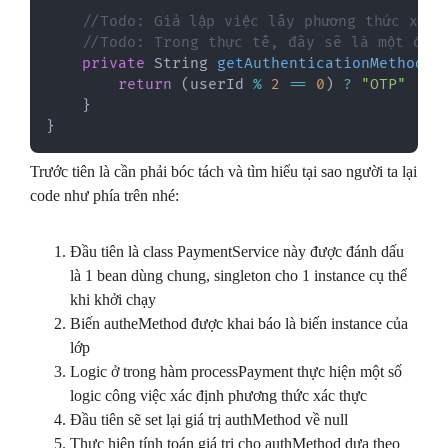
//Todo: Giả lập việc lấy phương thức xác 
//Todo: Trong thực tế, đây sẽ là một đoạn
private
String
getAuthenticationMethod
(
l
return
(
userId 
%
2
==
0
)
?
"OTP"
:
"
}
}
Trước tiên là cần phải bóc tách và tìm hiểu tại sao người ta lại
code như phía trên nhé:
Đầu tiên là class PaymentService này được đánh dấu
là 1 bean dùng chung, singleton cho 1 instance cụ thể
khi khởi chạy
Biến autheMethod được khai báo là biến instance của
lớp
Logic ở trong hàm processPayment thực hiện một số
logic công việc xác định phương thức xác thực
Đầu tiên sẽ set lại giá trị authMethod về null
Thực hiện tính toán giá trị cho authMethod dựa theo