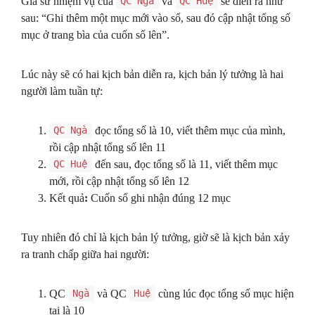
Giả sử nhiệm vụ của
và
sẽ diễn ra như
QC Ngà
QC Huệ
sau: “Ghi thêm một mục mới vào sổ, sau đó cập nhật tổng số
mục ở trang bìa của cuốn sổ lên”.
Lúc này sẽ có hai kịch bản diễn ra, kịch bản lý tưởng là hai
người làm tuần tự:
đọc tổng số là 10, viết thêm mục của mình,
QC Ngà
rồi cập nhật tổng số lên 11
đến sau, đọc tổng số là 11, viết thêm mục
QC Huệ
mới, rồi cập nhật tổng số lên 12
Kết quả
:
Cuốn sổ ghi nhận đúng 12 mục
Tuy nhiên đó chỉ là kịch bản lý tưởng, giờ sẽ là kịch bản xảy
ra tranh chấp giữa hai người:
QC
và QC
cùng lúc đọc tổng số mục hiện
Ngà
Huệ
tại là 10