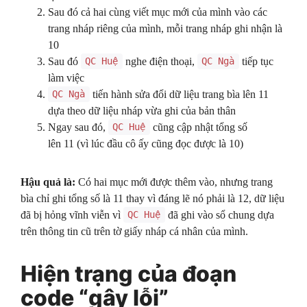
Sau đó cả hai cùng viết mục mới của mình vào các
trang nháp riêng của mình, mỗi trang nháp ghi nhận là
10
Sau đó
nghe điện thoại,
tiếp tục
QC Huệ
QC Ngà
làm việc
tiến hành sửa đổi dữ liệu trang bìa lên 11
QC Ngà
dựa theo dữ liệu nháp vừa ghi của bản thân
Ngay sau đó,
cũng cập nhật tổng số
QC Huệ
lên 11 (vì lúc đầu cô ấy cũng đọc được là 10)
Hậu quả là:
Có hai mục mới được thêm vào, nhưng trang
bìa chỉ ghi tổng số là 11 thay vì đáng lẽ nó phải là 12, dữ liệu
đã bị hỏng vĩnh viễn vì
đã ghi vào sổ chung dựa
QC Huệ
trên thông tin cũ
trên tờ giấy nháp cá nhân của mình.
Hiện trạng của đoạn
code “gây lỗi”