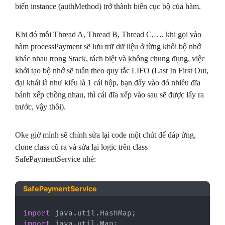
biến instance (authMethod) trở thành biến cục bộ của hàm.
Khi đó mỗi Thread A, Thread B, Thread C,…. khi gọi vào
hàm processPayment sẽ lưu trữ dữ liệu ở từng khối bộ nhớ
khác nhau trong Stack, tách biệt và không chung đụng, việc
khởi tạo bộ nhớ sẽ tuân theo quy tắc LIFO (Last In First Out,
đại khái là như kiểu là 1 cái hộp, bạn đẩy vào đó nhiều đĩa
bánh xếp chồng nhau, thì cái đĩa xếp vào sau sẽ được lấy ra
trước, vậy thôi).
Oke giờ mình sẽ chỉnh sửa lại code một chút để đáp ứng,
clone class cũ ra và sửa lại logic trên class
SafePaymentService nhé:
SafePaymentService
import
java
.
util
.
HashMap
;
import
java
.
util
.
Map
;