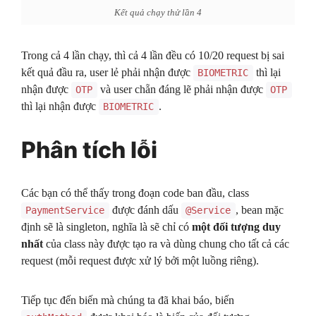
Kết quả chạy thử lần 4
Trong cả 4 lần chạy, thì cả 4 lần đều có 10/20 request bị sai
kết quả đầu ra, user lẻ phải nhận được
thì lại
BIOMETRIC
nhận được
và user chẵn đáng lẽ phải nhận được
OTP
OTP
thì lại nhận được
.
BIOMETRIC
Phân tích lỗi
Các bạn có thể thấy trong đoạn code ban đầu, class
được đánh dấu
, bean mặc
PaymentService
@Service
định sẽ là singleton, nghĩa là sẽ chỉ có
một đối tượng duy
nhất
của class này được tạo ra và dùng chung cho tất cả các
request (mỗi request được xử lý bởi một luồng riêng).
Tiếp tục đến biến mà chúng ta đã khai báo, biến