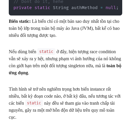
// Dont do it, hehe
private
static
String
 authMethod 
=
null
;
Biến static:
Là biến chỉ có một bản sao duy nhất tồn tại cho
toàn bộ lớp trong toàn bộ máy ảo Java (JVM), bất kể có bao
nhiêu đối tượng được tạo.
Nếu dùng biến
ở đây, hiện tượng race condition
static
vẫn sẽ xảy ra y hệt, nhưng phạm vi ảnh hưởng của nó không
còn giới hạn trên một đối tượng singleton nữa, mà là
toàn bộ
ứng dụng
.
Tình hình sẽ trở nên nghiêm trọng hơn biến instance rất
nhiều, bất kỳ đoạn code nào, ở bất kỳ đâu, nếu tương tác với
các biến
này đều sẽ tham gia vào tranh chấp tài
static
nguyên, gây ra một mớ hỗn độn dữ liệu trên quy mô toàn
cục.