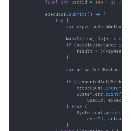
final
int
 userId 
=
100
+
 i
;
// M
            executor
.
submit
(
(
)
->
{
try
{
var
 expectedAuthMethod 
=
Map
<
String
,
Object
>
 resu
if
(
serviceInstance 
inst
                        result 
=
(
(
PaymentSe
}
var
 actualAuthMethod 
=
(
if
(
!
expectedAuthMethod
.
                        errorCount
.
increment
System
.
err
.
printf
(
"[
                            userId
,
 expected
}
else
{
System
.
out
.
printf
(
"[
                            userId
,
 actualAu
}