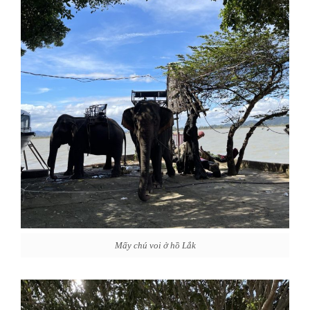
Mấy chú voi ở hồ Lắk