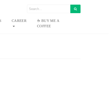
S
CAREER
☕ BUY ME A
COFFEE