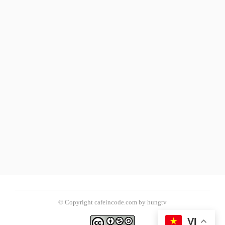
© Copyright cafeincode.com by hungtv
VI