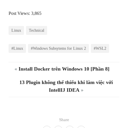
Post Views:
3,865
Linux
Technical
#Linux
#Windows Subsytems for Linux 2
#WSL2
«
Install Docker trên Windows 10 [Phần 8]
13 Plugin không thể thiếu khi làm việc với
IntellIJ IDEA
»
Share