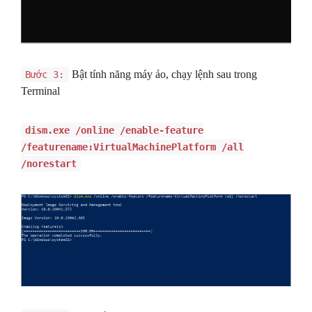
Bật tính năng máy ảo, chạy lệnh sau trong
Bước 3:
Terminal
dism.exe /online /enable-feature
/featurename:VirtualMachinePlatform /all
/norestart